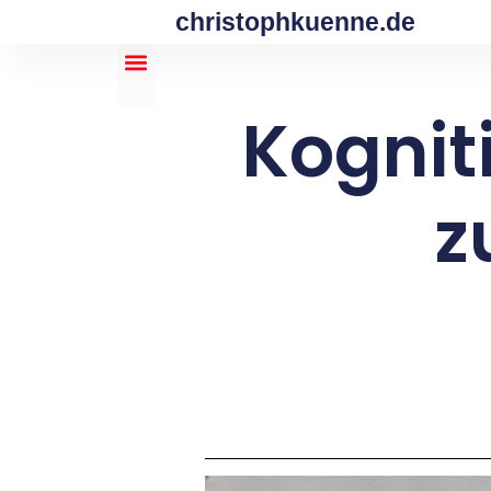
christophkuenne.de
Kognit
z