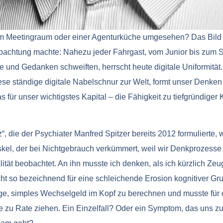
inem Meetingraum oder einer Agenturküche umgesehen? Das Bild g
bachtung machte: Nahezu jeder Fahrgast, vom Junior bis zum Sen
ke und Gedanken schweiften, herrscht heute digitale Uniformitä
iese ständige digitale Nabelschnur zur Welt, formt unser Denk
s für unser wichtigstes Kapital – die Fähigkeit zu tiefgründiger 
 die der Psychiater Manfred Spitzer bereits 2012 formulierte, w
kel, der bei Nichtgebrauch verkümmert, weil wir Denkprozesse
ität beobachtet. An ihn musste ich denken, als ich kürzlich Ze
cht so bezeichnend für eine schleichende Erosion kognitiver Gru
Lage, simples Wechselgeld im Kopf zu berechnen und musste für 
e zu Rate ziehen. Ein Einzelfall? Oder ein Symptom, das uns z