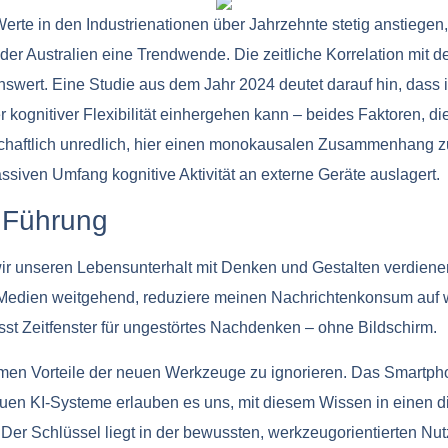
erte in den Industrienationen über Jahrzehnte stetig anstiegen
 Australien eine Trendwende. Die zeitliche Korrelation mit de
swert. Eine Studie aus dem Jahr 2024 deutet darauf hin, dass
er kognitiver Flexibilität einhergehen kann – beides Faktoren, 
chaftlich unredlich, hier einen monokausalen Zusammenhang z
assiven Umfang kognitive Aktivität an externe Geräte auslagert.
e Führung
wir unseren Lebensunterhalt mit Denken und Gestalten verdienen?
e Medien weitgehend, reduziere meinen Nachrichtenkonsum auf 
t Zeitfenster für ungestörtes Nachdenken – ohne Bildschirm.
ormen Vorteile der neuen Werkzeuge zu ignorieren. Das Smartpho
uen KI-Systeme erlauben es uns, mit diesem Wissen in einen dir
 Der Schlüssel liegt in der bewussten, werkzeugorientierten Nut