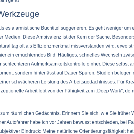
eam geht?
 Werkzeuge
 als es alarmistische Buchtitel suggerieren. Es geht weniger um 
aler Medien. Diese Ambivalenz ist der Kern der Sache. Besond
uralltag oft als Effizienzmerkmal missverstanden wird, erweist
ier ein ernüchterndes Bild: Häufiges, schnelles Wechseln zw
schlechteren Aufmerksamkeitskontrolle einher. Diese selbst antra
oment, sondern hinterlässt auf Dauer Spuren. Studien belegen 
einer schwächeren Leistung des Arbeitsgedächtnisses. Für Krea
zeptionelle Arbeit lebt von der Fähigkeit zum „Deep Work“, dem
 zum räumlichen Gedächtnis. Erinnern Sie sich, wie Sie frühe
er Autofahrer habe ich vor Jahren bewusst entschieden, bei Fah
bjektiver Eindruck: Meine natürliche Orientierungsfähigkeit hat