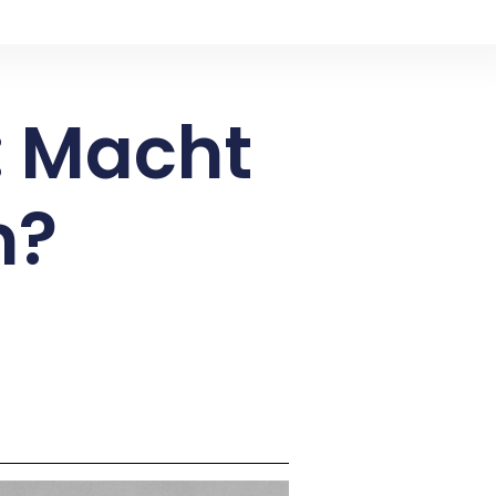
: Macht
m?