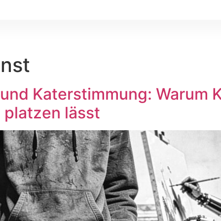
nst
z und Katerstimmung: Warum 
 platzen lässt