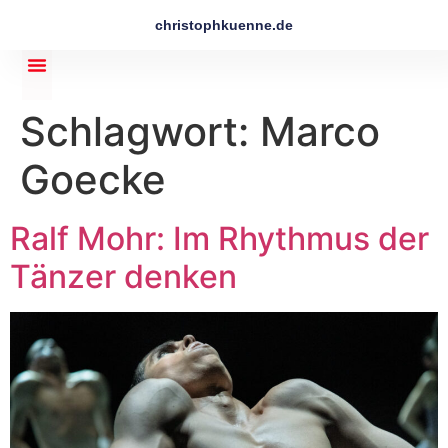
christophkuenne.de
Schlagwort:
Marco
Goecke
Ralf Mohr: Im Rhythmus der
Tänzer denken