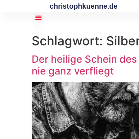
christophkuenne.de
Schlagwort:
Silbe
Der heilige Schein des
nie ganz verfliegt