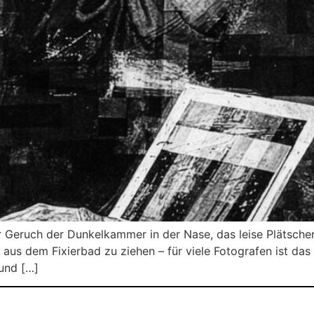
r Geruch der Dunkelkammer in der Nase, das leise Plätschern
aus dem Fixierbad zu ziehen – für viele Fotografen ist das m
und […]