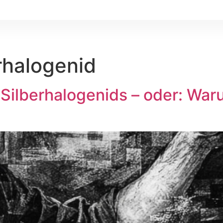
rhalogenid
 Silberhalogenids – oder: War